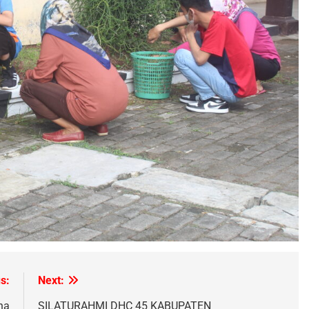
s:
Next:
na
SILATURAHMI DHC 45 KABUPATEN