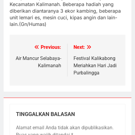
Kecamatan Kalimanah. Beberapa hadiah yang
diberikan diantaranya 3 ekor kambing, beberapa
unit lemari es, mesin cuci, kipas angin dan lain-
lain.(Gn/Humas)
Previous:
Next:
Navigasi
pos
Air Mancur Selabaya-
Festival Kalikabong
Kalimanah
Meriahkan Hari Jadi
Purbalingga
TINGGALKAN BALASAN
Alamat email Anda tidak akan dipublikasikan.
Ruas yang wajib ditandai
*