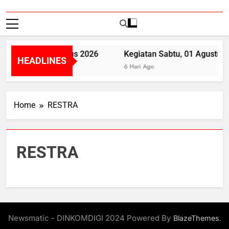
tan Senin, 3 Agustus 2026
Kegiatan Sabtu, 01 Agustus
HEADLINES
 Ago
6 Hari Ago
Home
RESTRA
RESTRA
Newsmatic - DINKOMDIGI 2024 Powered By
.
BlazeThemes